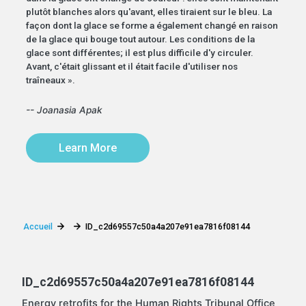
plutôt blanches alors qu'avant, elles tiraient sur le bleu. La
façon dont la glace se forme a également changé en raison
de la glace qui bouge tout autour. Les conditions de la
glace sont différentes; il est plus difficile d'y circuler.
Avant, c'était glissant et il était facile d'utiliser nos
traîneaux ».
-- Joanasia Apak
Learn More
Accueil
ID_c2d69557c50a4a207e91ea7816f08144
ID_c2d69557c50a4a207e91ea7816f08144
Energy retrofits for the Human Rights Tribunal Office