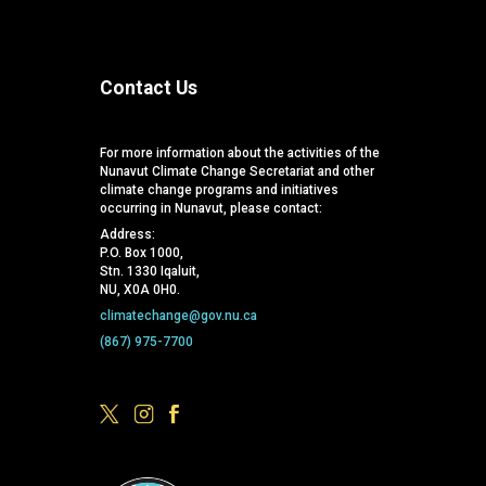
Contact Us
For more information about the activities of the
Nunavut Climate Change Secretariat and other
climate change programs and initiatives
occurring in Nunavut, please contact:
Address:
P.O. Box 1000,
Stn. 1330 Iqaluit,
NU, X0A 0H0.
climatechange@gov.nu.ca
(867) 975-7700