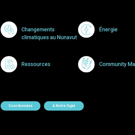
Footer Menu
Changements
Énergie
climatiques au Nunavut
Ressources
Community Ma
About Contact
Coordonnées
À Notre Sujet