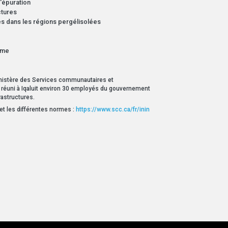
d'épuration
ctures
res dans les régions pergélisolées
sme
inistère des Services communautaires et
 réuni à Iqaluit environ 30 employés du gouvernement
rastructures.
 et les différentes normes :
https://www.scc.ca/fr/inin