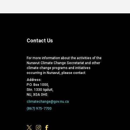
Contact Us
For more information about the activities of the
Nunavut Climate Change Secretariat and other
climate change programs and initiatives
occurring in Nunavut, please contact:
Address:
P.O. Box 1000,
Stn. 1330 Iqaluit,
NU, X0A 0H0.
climatechange@gov.nu.ca
(867) 975-7700