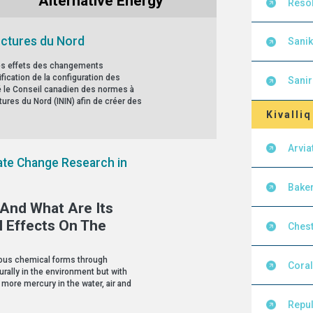
Alternative Energy
Resol
ructures du Nord
Sanik
 les effets des changements
fication de la configuration des
Sanir
sé le Conseil canadien des normes à
ctures du Nord (ININ) afin de créer des
Kivalliq
Arvia
te Change Research in
Baker
And What Are Its
l Effects On The
Chest
rious chemical forms through
Cora
rally in the environment but with
 more mercury in the water, air and
Repu