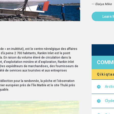
-- Elaiya Mike
Learn 
e » en inuktitut), est le centre névralgique des affaires
d’à peine 2 700 habitants, Rankin Inlet est le point
da. En raison du volume élevé de circulation dans la
COMMU
 d’exploitation minière et d’exploration, Rankin Inlet
 Des expéditeurs de marchandises, des fournisseurs de
iété de services aux touristes et aux entreprises
Qikiqta
édilection pour la randonnée, la pêche et l’observation
er européen près de l’île Marble et le site Thulé près
Arcti
quable.
Clyde