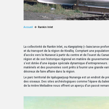
Accueil
Rankin Inlet
La collectivité de Rankin Inlet, ou
Kangiqtiniq
(« baie/anse profond
et du transport de la région de Kivalliq. Comptant une population 
d’accès vers le Nunavut à partir du centre et de l’ouest du Cana
région et de son historique régional en matière de gouvernement,
s’est dotée d’une équipe spéciale dynamique d’entrepreneurs.
matériels et des pourvoiries sont prêts à fournir une grande var
désireux de faire affaire dans la région.
Le parc territorial de Iqalugaarjuup Nunanga est un endroit de pr
des oiseaux. Des sites archéologiques comme l’épave du baleini
de la rivière Meliadine nous offrent un aperçu d’un passé remar