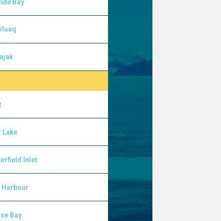
ute Bay
iluaq
ajak
t
 Lake
erfield Inlet
l Harbour
lse Bay