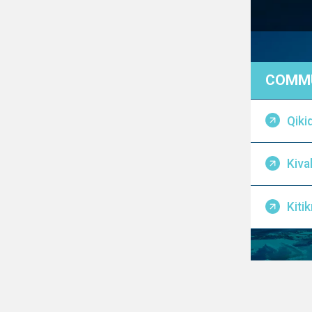
COMMU
Qiki
Kival
Kiti