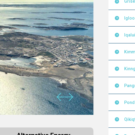
Grise
Igloo
Iqalui
Kimm
Kinng
Pang
Pond 
Qikiq