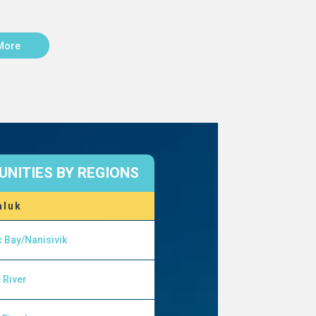
More
NITIES BY REGIONS
aluk
c Bay/Nanisivik
 River