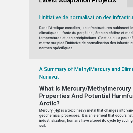
Latest Adaptation Projects
l’Initiative de normalisation des infrast
Dans l’Arctique canadien, les infrastructures subissent
climatiques – fonte du pergélisol, érosion côtière et modi
températures et des précipitations. C’est ce qui a pous
mettre sur pied l’Initiative de normalisation des infrastru
normes spécifiques.
A Summary of MethylMercury and Clima
Nunavut
What Is Mercury/Methylmercury 
Properties And Potential Harmfu
Arctic?
Mercury (Hg) is a toxic heavy metal that changes into va
geochemical processes. It is an element that occurs natu
industrialization, humans have altered itc cycle by adding
soil.