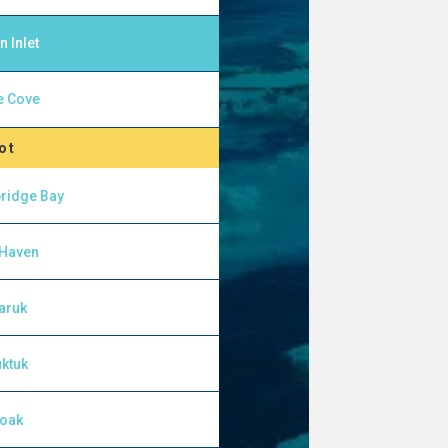
n Inlet
e Cove
ot
ridge Bay
 Haven
aruk
ktuk
yoak