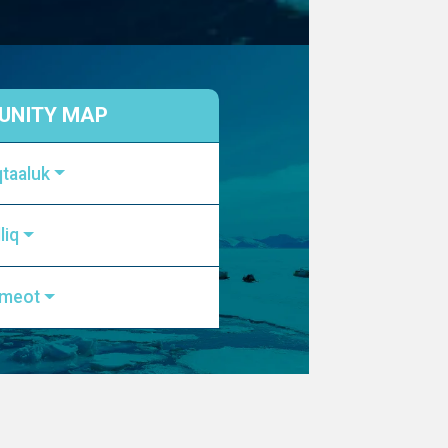
NITY MAP
qtaaluk
liq
kmeot