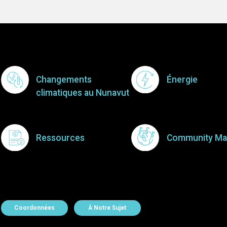
Footer Menu
Changements
Énergie
climatiques au Nunavut
Ressources
Community Ma
About Contact
Coordonnées
À Notre Sujet