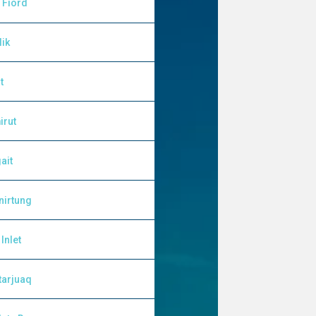
 Fiord
lik
t
irut
ait
nirtung
Inlet
tarjuaq