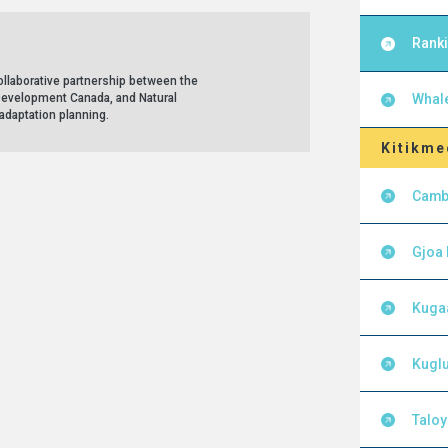
Ranki
llaborative partnership between the
Development Canada, and Natural
Whal
adaptation planning.
Kitikme
Camb
Gjoa
Kuga
Kuglu
Talo