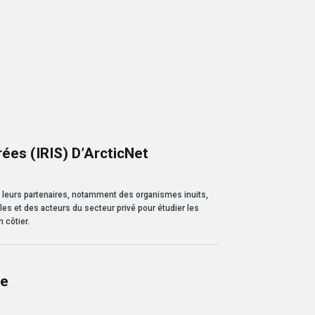
-- Bobby Algon
Learn 
ées (IRIS) D’ArcticNet
S) d’ArcticNet
ue leurs partenaires, notamment des organismes inuits,
les et des acteurs du secteur privé pour étudier les
 côtier.
le