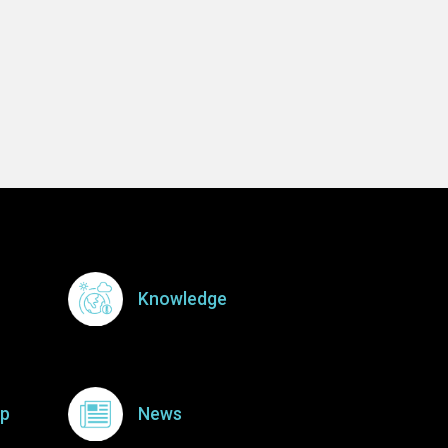
Knowledge
p
News