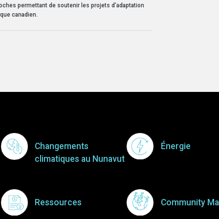
ches permettant de soutenir les projets d’adaptation
ique canadien.
Footer Menu
Changements
Énergie
climatiques au Nunavut
Ressources
Community Ma