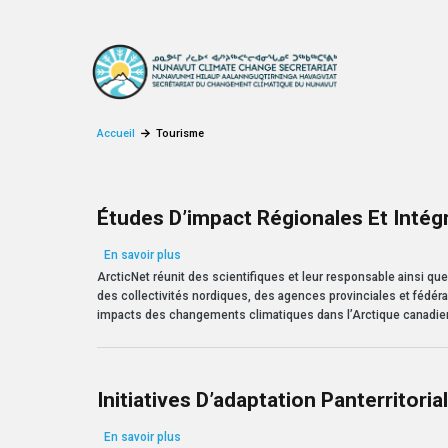
Aller au contenu principal
Accueil
Tourisme
Études D’impact Régionales Et Intégr
sur Études d’impact régionales et intégrées (IRI
En savoir plus
ArcticNet réunit des scientifiques et leur responsable ainsi q
des collectivités nordiques, des agences provinciales et fédéra
impacts des changements climatiques dans l’Arctique canadien
Initiatives D’adaptation Panterritoria
sur Initiatives d’adaptation panterritoriale
En savoir plus