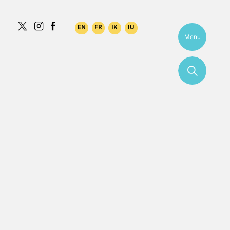
a
Menu
More